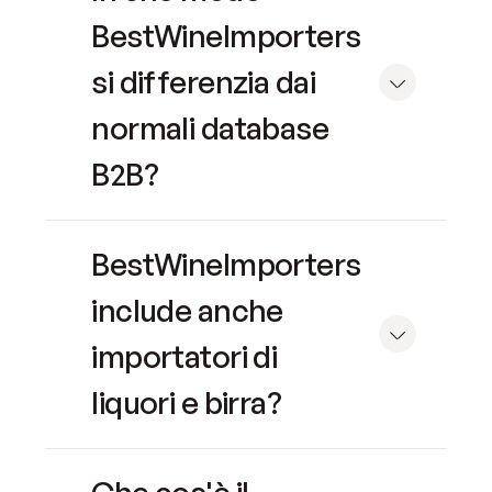
BestWineImporters
si differenzia dai
normali database
B2B?
BestWineImporters
include anche
importatori di
liquori e birra?