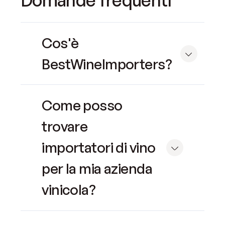
Cos'è
BestWineImporters?
Come posso
trovare
importatori di vino
per la mia azienda
vinicola?