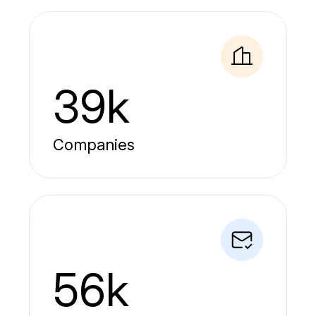
39k
Companies
56k